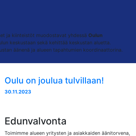
ykset ja kiinteistöt muodostavat yhdessä
Oulun
un keskustaan sekä kehittää keskustan aluetta.
kustan äänenä ja alueen tapahtumien koordinaattorina.
Oulu on joulua tulvillaan!
30.11.2023
Edunvalvonta
Toimimme alueen yritysten ja asiakkaiden äänitorvena,