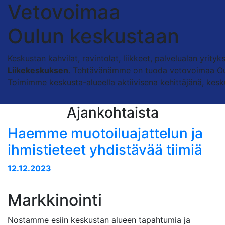
Vetovoimaa
Oulun keskustaan
Keskustan kahvilat, ravintolat, liikkeet, palvelualan yrit
Liikekeskuksen
. Tehtävänämme on tuoda vetovoimaa Oul
Toimimme keskusta-alueella aktiivisena kehittäjänä, kes
Ajankohtaista
Haemme muotoiluajattelun ja
ihmistieteet yhdistävää tiimiä
12.12.2023
Markkinointi
Nostamme esiin keskustan alueen tapahtumia ja