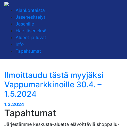
Ajankohtaista
Jäsenesittelyt
Jäsenille
Hae jäseneksi!
Alueet ja luvat
Info
Tapahtumat
Ilmoittaudu tästä myyjäksi
Vappumarkkinoille 30.4. –
1.5.2024
1.3.2024
Tapahtumat
Järjestämme keskusta-aluetta elävöittäviä shoppailu-